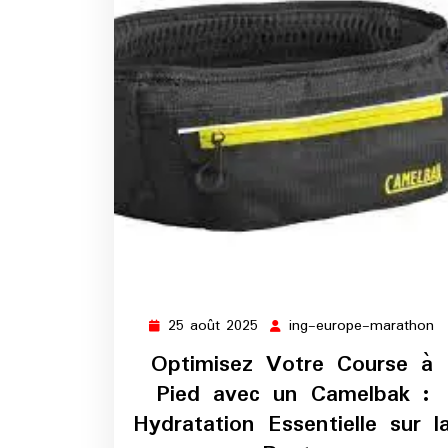
25 août 2025
ing-europe-marathon
25
in
août
e
Optimisez Votre Course à
2025
m
Pied avec un Camelbak :
Hydratation Essentielle sur l