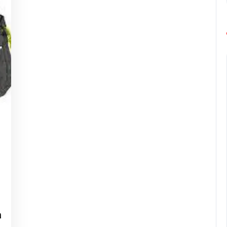
g-
urope-
arathon
a