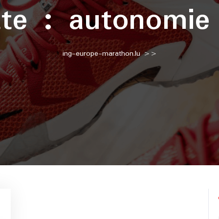
tte :
autonomie
ing-europe-marathon.lu
>>