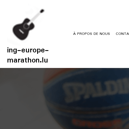
Skip
to
content
À PROPOS DE NOUS
CONTA
ing-europe-
marathon.lu