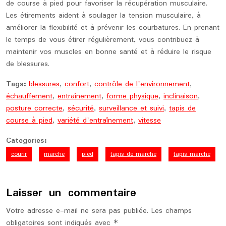
de course à pied pour favoriser la récupération musculaire.
Les étirements aident à soulager la tension musculaire, à
améliorer la flexibilité et à prévenir les courbatures. En prenant
le temps de vous étirer régulièrement, vous contribuez à
maintenir vos muscles en bonne santé et à réduire le risque
de blessures.
Tags:
blessures
,
confort
,
contrôle de l'environnement
,
échauffement
,
entraînement
,
forme physique
,
inclinaison
,
posture correcte
,
sécurité
,
surveillance et suivi
,
tapis de
course à pied
,
variété d'entraînement
,
vitesse
Categories:
courir
marche
pied
tapis de marche
tapis marche
Laisser un commentaire
Votre adresse e-mail ne sera pas publiée.
Les champs
obligatoires sont indiqués avec
*