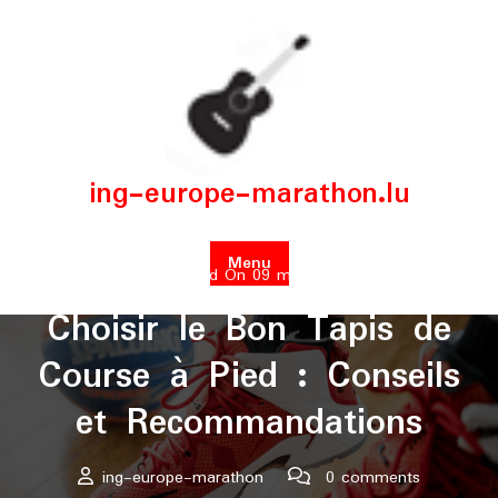
Skip
to
content
ing-europe-marathon.lu
Menu
Posted On 09 mars 2026
Choisir le Bon Tapis de
Course à Pied : Conseils
et Recommandations
ing-europe-marathon
0 comments