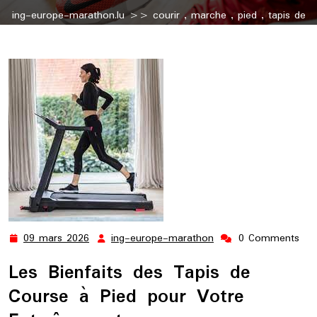
ing-europe-marathon.lu
>>
courir
,
marche
,
pied
,
tapis de
marche
,
tapis marche
>> Choisir le Bon Tapis de Course à
Pied : Conseils et Recommandations
09 mars 2026
ing-europe-marathon
0 Comments
09
ing-
mars
europe-
Les Bienfaits des Tapis de
2026
marathon
Course à Pied pour Votre