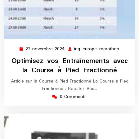
22 novembre 2024
ing-europe-marathon
22
ing-
novembre
europe-
Optimisez vos Entraînements avec
2024
maratho
la Course à Pied Fractionné
Article sur la Course à Pied Fractionné La Course à Pied
Fractionné : Boostez Vos…
0 Comments