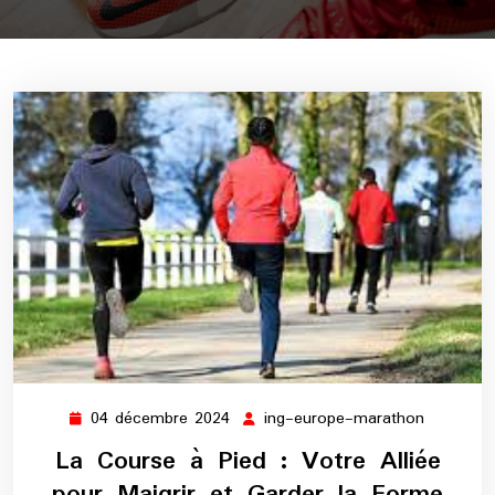
04 décembre 2024
ing-europe-marathon
04
ing-
décembre
europe-
La Course à Pied : Votre Alliée
2024
maratho
pour Maigrir et Garder la Forme