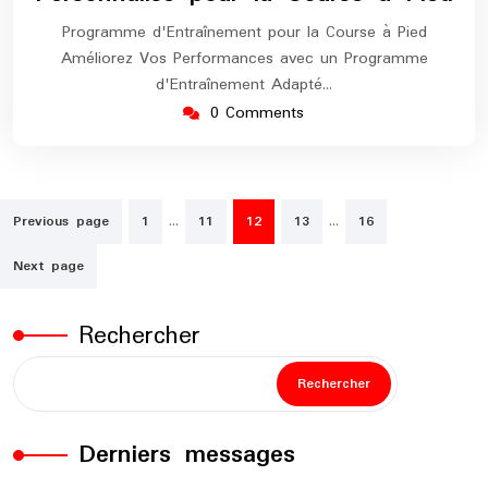
Programme d'Entraînement pour la Course à Pied
Améliorez Vos Performances avec un Programme
d'Entraînement Adapté…
0 Comments
Pagination
…
…
Previous page
1
11
12
13
16
des
Next page
publications
Rechercher
Rechercher
Derniers messages