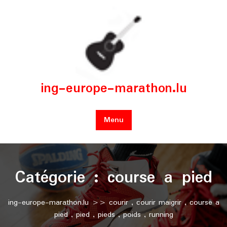
Skip
to
content
ing-europe-marathon.lu
Menu
Catégorie :
course a pied
ing-europe-marathon.lu
>>
courir
,
courir maigrir
,
course a
pied
,
pied
,
pieds
,
poids
,
running