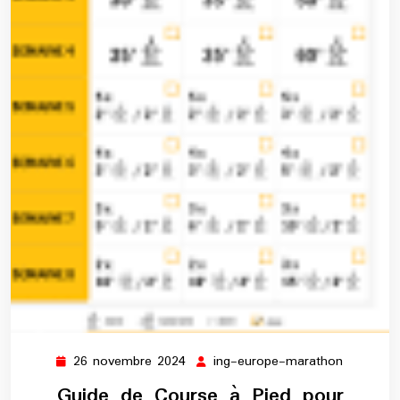
26 novembre 2024
ing-europe-marathon
26
ing-
novembre
europe-
Guide de Course à Pied pour