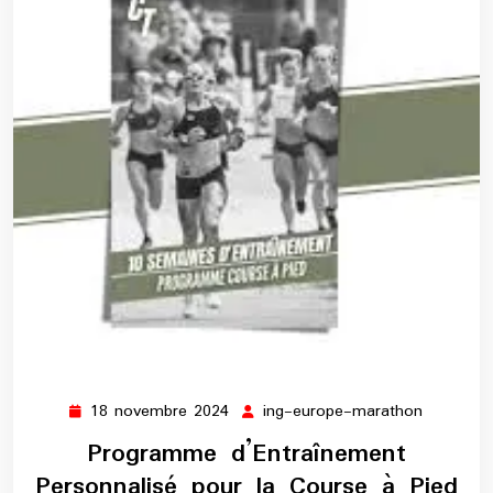
18 novembre 2024
ing-europe-marathon
18
ing-
novembre
europe-
Programme d’Entraînement
2024
maratho
Personnalisé pour la Course à Pied