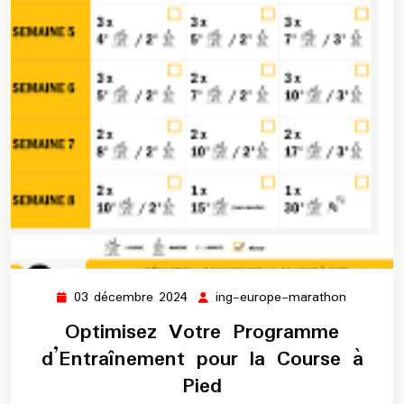
03 décembre 2024
ing-europe-marathon
03
ing-
décembre
europe-
Optimisez Votre Programme
2024
maratho
d’Entraînement pour la Course à
Pied