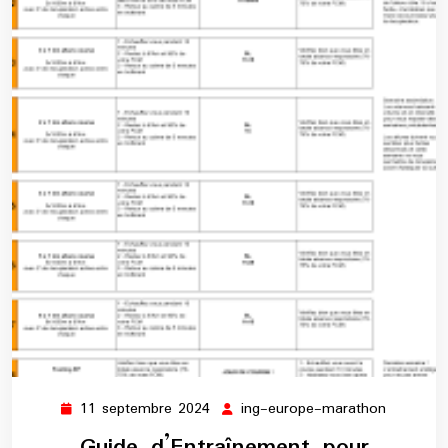
11 septembre 2024
ing-europe-marathon
11
ing-
septembre
europe-
Guide d’Entraînement pour