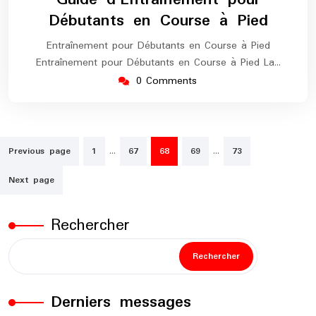
2024
maratho
Débutants en Course à Pied
Entraînement pour Débutants en Course à Pied
Entraînement pour Débutants en Course à Pied La…
0 Comments
Pagination
…
…
Previous page
1
67
68
69
73
des
Next page
publications
Rechercher
Rechercher
Derniers messages