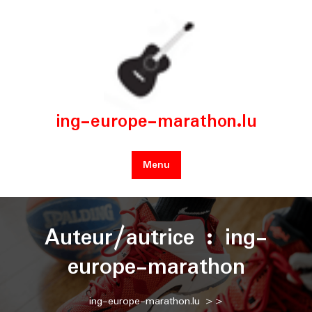
Skip
to
content
ing-europe-marathon.lu
Menu
Auteur/autrice :
ing-
europe-marathon
ing-europe-marathon.lu
>>