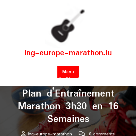
Skip
to
content
ing-europe-marathon.lu
Menu
Posted On 24 octobre 2025
Plan d’Entraînement
Marathon 3h30 en 16
Semaines
ing-europe-marathon
0 comments