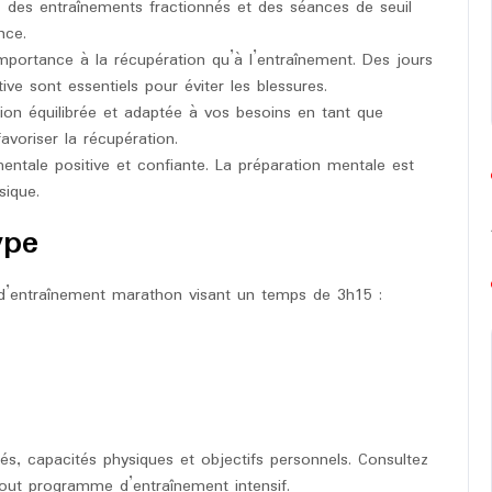
 des entraînements fractionnés et des séances de seuil
nce.
portance à la récupération qu’à l’entraînement. Des jours
ve sont essentiels pour éviter les blessures.
ion équilibrée et adaptée à vos besoins en tant que
voriser la récupération.
entale positive et confiante. La préparation mentale est
sique.
ype
d’entraînement marathon visant un temps de 3h15 :
és, capacités physiques et objectifs personnels. Consultez
out programme d’entraînement intensif.