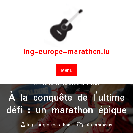
Skip
to
content
ing-europe-marathon.lu
Menu
Posted On 28 décembre 2025
À la conquête de l’ultime
défi : un marathon épique
ing-europe-marathon
0 comments