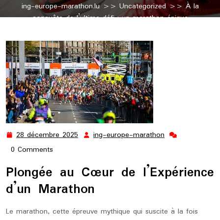
ing-europe-marathon.lu
>>
Uncategorized
>> À la
conquête de l’ultime défi : un marathon épique
28 décembre 2025
ing-europe-marathon
28
ing-
décembre
europe-
0 Comments
2025
marathon
Plongée au Cœur de l’Expérience
d’un Marathon
Le marathon, cette épreuve mythique qui suscite à la fois