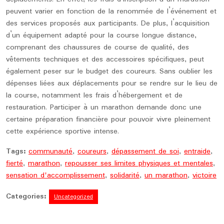
peuvent varier en fonction de la renommée de l’événement et
des services proposés aux participants. De plus, l’acquisition
d’un équipement adapté pour la course longue distance,
comprenant des chaussures de course de qualité, des
vêtements techniques et des accessoires spécifiques, peut
également peser sur le budget des coureurs. Sans oublier les
dépenses liées aux déplacements pour se rendre sur le lieu de
la course, notamment les frais d’hébergement et de
restauration. Participer à un marathon demande donc une
certaine préparation financière pour pouvoir vivre pleinement
cette expérience sportive intense.
Tags:
communauté
,
coureurs
,
dépassement de soi
,
entraide
,
fierté
,
marathon
,
repousser ses limites physiques et mentales
,
sensation d'accomplissement
,
solidarité
,
un marathon
,
victoire
Categories:
Uncategorized