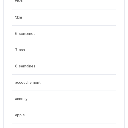
5h30
5km
6 semaines
7 ans
8 semaines
accouchement
annecy
apple