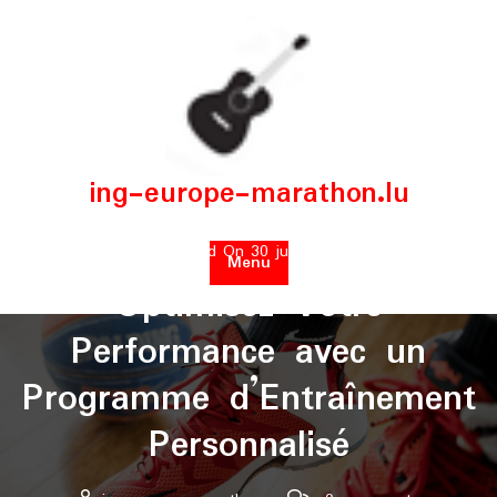
Skip
to
content
ing-europe-marathon.lu
Posted On 30 juillet 2024
Menu
Optimisez Votre
Performance avec un
Programme d’Entraînement
Personnalisé