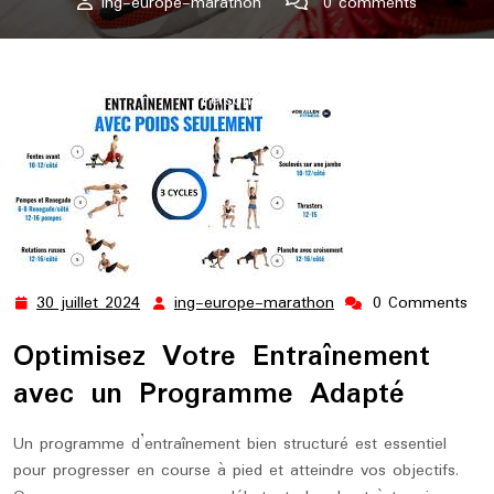
ing-europe-marathon
0 comments
ing-europe-marathon.lu
>>
Uncategorized
>> Optimisez
Votre Performance avec un Programme d’Entraînement
Personnalisé
30 juillet 2024
ing-europe-marathon
0 Comments
30
ing-
juillet
europe-
Optimisez Votre Entraînement
2024
marathon
avec un Programme Adapté
Un programme d’entraînement bien structuré est essentiel
pour progresser en course à pied et atteindre vos objectifs.