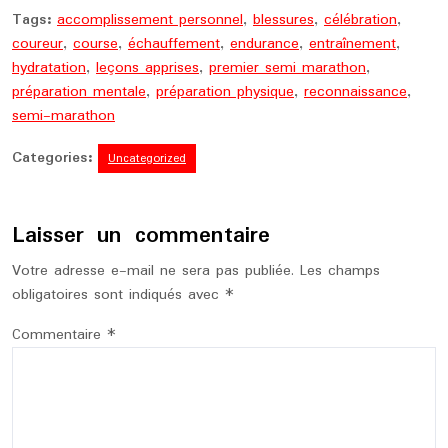
Tags:
accomplissement personnel
,
blessures
,
célébration
,
coureur
,
course
,
échauffement
,
endurance
,
entraînement
,
hydratation
,
leçons apprises
,
premier semi marathon
,
préparation mentale
,
préparation physique
,
reconnaissance
,
semi-marathon
Categories:
Uncategorized
Laisser un commentaire
Votre adresse e-mail ne sera pas publiée.
Les champs
obligatoires sont indiqués avec
*
Commentaire
*