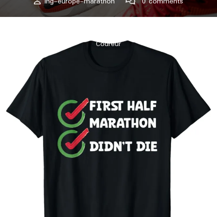
ing-europe-marathon
0 comments
ing-europe-marathon.lu
>>
Uncategorized
>> Le Défi du
Premier Semi-Marathon : Une Étape Inoubliable pour Tout
Coureur