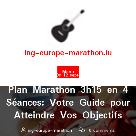
Skip
to
content
ing-europe-marathon.lu
Menu
Posted On 12 septembre 2025
Plan Marathon 3h15 en 4
Séances: Votre Guide pour
Atteindre Vos Objectifs
ing-europe-marathon
0 comments