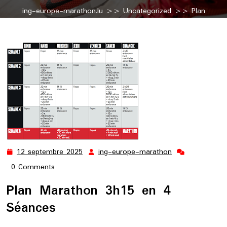
ing-europe-marathon.lu
>>
Uncategorized
>> Plan
Marathon 3h15 en 4 Séances: Votre Guide pour Atteindre Vos
Objectifs
12 septembre 2025
ing-europe-marathon
12
ing-
septembre
europe-
0 Comments
2025
marathon
Plan Marathon 3h15 en 4
Séances