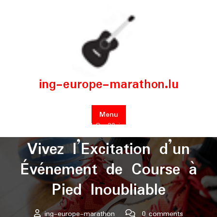
Skip
to
content
ing-europe-marathon.lu
Menu
Posted On 30 janvier 2026
Vivez l’Excitation d’un
Événement de Course à
Pied Inoubliable
ing-europe-marathon
0 comments