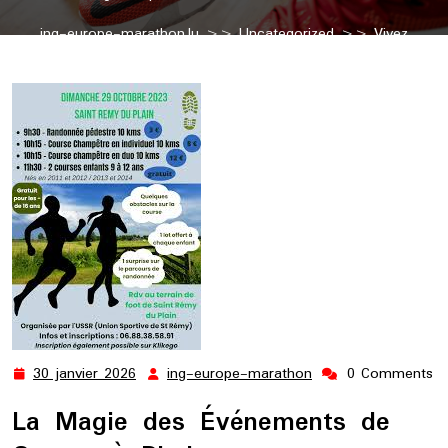
ing-europe-marathon.lu
>>
Uncategorized
>> Vivez
l’Excitation d’un Événement de Course à Pied Inoubliable
30 janvier 2026
ing-europe-marathon
0 Comments
30
ing-
janvier
europe-
La Magie des Événements de
2026
marathon