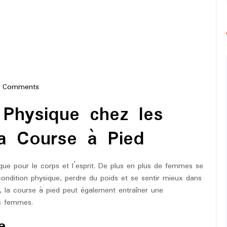
 Comments
e-
 Physique chez les
hon
a Course à Pied
que pour le corps et l’esprit. De plus en plus de femmes se
condition physique, perdre du poids et se sentir mieux dans
é, la course à pied peut également entraîner une
es femmes.
e