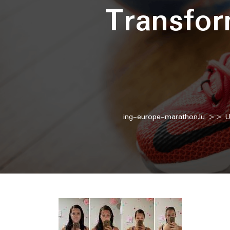
Transfor
ing-europe-marathon.lu
>>
U