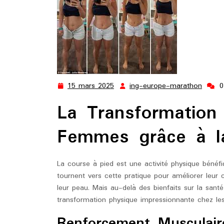
15 mars 2025
ing-europe-marathon
0
15
ing-
mars
europ
La Transformation
2025
marat
Femmes grâce à l
La course à pied est une activité physique bénéfi
tournent vers cette pratique pour améliorer leur 
leur peau. Mais au-delà des bienfaits sur la sant
transformation physique impressionnante chez l
Renforcement Musculair