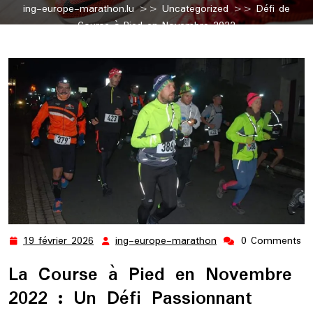
ing-europe-marathon.lu
>>
Uncategorized
>> Défi de
Course à Pied en Novembre 2022
19 février 2026
ing-europe-marathon
0 Comments
19
ing-
février
europe-
La Course à Pied en Novembre
2026
marathon
2022 : Un Défi Passionnant