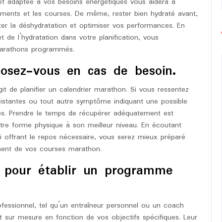
 et adaptée à vos besoins énergétiques vous aidera à
ements et les courses. De même, rester bien hydraté avant,
ter la déshydratation et optimiser vos performances. En
t de l’hydratation dans votre planification, vous
marathons programmés.
posez-vous en cas de besoin.
git de planifier un calendrier marathon. Si vous ressentez
sistantes ou tout autre symptôme indiquant une possible
os. Prendre le temps de récupérer adéquatement est
votre forme physique à son meilleur niveau. En écoutant
i offrant le repos nécessaire, vous serez mieux préparé
nement de vos courses marathon.
l pour établir un programme
fessionnel, tel qu’un entraîneur personnel ou un coach
t sur mesure en fonction de vos objectifs spécifiques. Leur