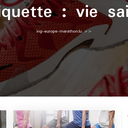
iquette :
vie sa
ing-europe-marathon.lu
>>