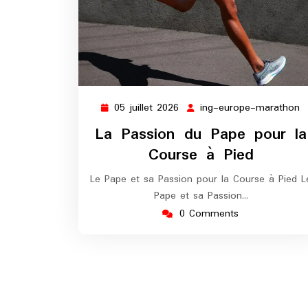
05 juillet 2026
ing-europe-marathon
05
i
juillet
e
La Passion du Pape pour la
2026
m
Course à Pied
Le Pape et sa Passion pour la Course à Pied L
Pape et sa Passion…
0 Comments