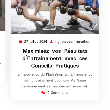
ng-
27 juillet 2024
ing-europe-marathon
27
ing-
urope-
juillet
europe-
Maximisez vos Résultats
arathon
2024
marathon
d’Entraînement avec ces
e
Conseils Pratiques
L'Importance de l'Entraînement L'Importance
de l'Entraînement pour une Vie Saine
L'entraînement est un élément essentiel…
0 Comments