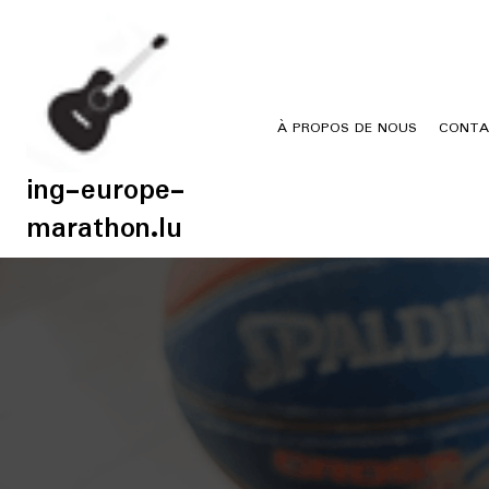
Skip
to
content
À PROPOS DE NOUS
CONTA
ing-europe-
marathon.lu