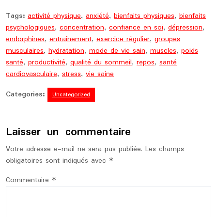
Tags:
activité physique
,
anxiété
,
bienfaits physiques
,
bienfaits
psychologiques
,
concentration
,
confiance en soi
,
dépression
,
endorphines
,
entraînement
,
exercice régulier
,
groupes
musculaires
,
hydratation
,
mode de vie sain
,
muscles
,
poids
santé
,
productivité
,
qualité du sommeil
,
repos
,
santé
cardiovasculaire
,
stress
,
vie saine
Categories:
Uncategorized
Laisser un commentaire
Votre adresse e-mail ne sera pas publiée.
Les champs
obligatoires sont indiqués avec
*
Commentaire
*