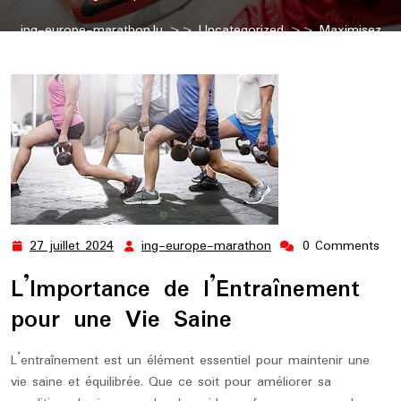
ing-europe-marathon.lu
>>
Uncategorized
>> Maximisez
vos Résultats d’Entraînement avec ces Conseils Pratiques
27 juillet 2024
ing-europe-marathon
0 Comments
27
ing-
juillet
europe-
L’Importance de l’Entraînement
2024
marathon
pour une Vie Saine
L’entraînement est un élément essentiel pour maintenir une
vie saine et équilibrée. Que ce soit pour améliorer sa