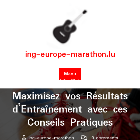
Skip
to
content
ing-europe-marathon.lu
Menu
Posted On 27 juillet 2024
Maximisez vos Résultats
d’Entraînement avec ces
Conseils Pratiques
ing-europe-marathon
0 comments