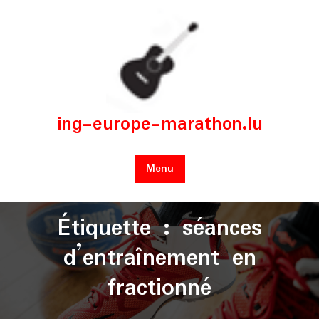
Skip
to
content
ing-europe-marathon.lu
Menu
Étiquette :
séances
d’entraînement en
fractionné