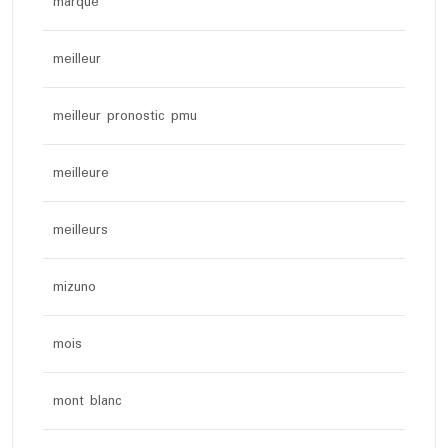
marque
meilleur
meilleur pronostic pmu
meilleure
meilleurs
mizuno
mois
mont blanc