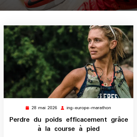
28 mai 2026
ing-europe-marathon
28
ing-
mai
europe-
Perdre du poids efficacement grâce
2026
marathon
à la course à pied