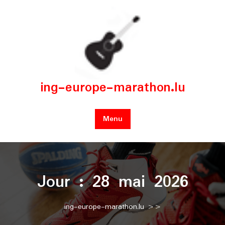
Skip
to
content
ing-europe-marathon.lu
Menu
Jour :
28 mai 2026
ing-europe-marathon.lu
>>