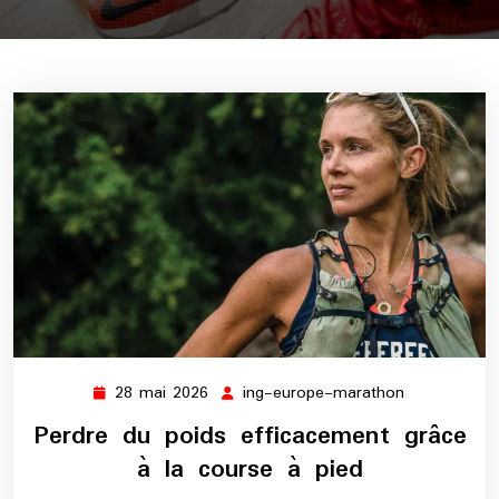
28 mai 2026
ing-europe-marathon
28
ing-
mai
europe-
Perdre du poids efficacement grâce
2026
marathon
à la course à pied