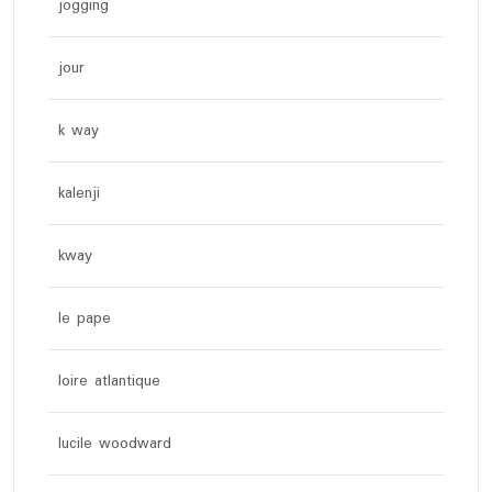
jogging
jour
k way
kalenji
kway
le pape
loire atlantique
lucile woodward