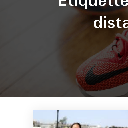
Étiquett
dist