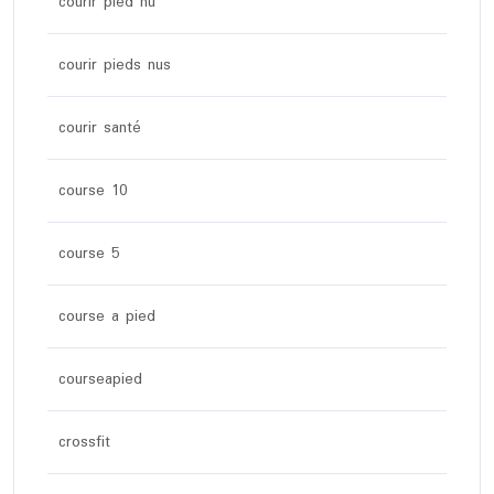
courir pied nu
courir pieds nus
courir santé
course 10
course 5
course a pied
courseapied
crossfit