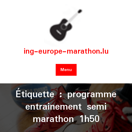
Skip
to
content
ing-europe-marathon.lu
Menu
Étiquette :
programme
entrainement semi
marathon 1h50