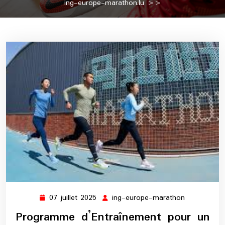
ing-europe-marathon.lu
>>
07 juillet 2025
ing-europe-marathon
07
ing-
juillet
europe-
Programme d’Entraînement pour un
2025
marathon