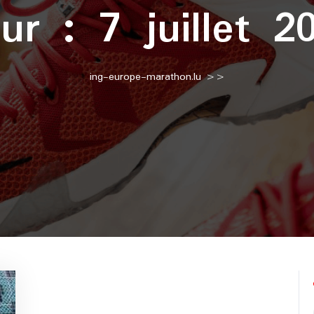
our :
7 juillet 2
ing-europe-marathon.lu
>>