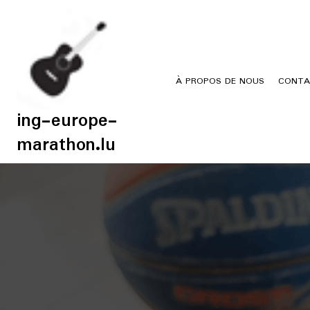
Skip
to
content
À PROPOS DE NOUS
CONTA
ing-europe-
marathon.lu