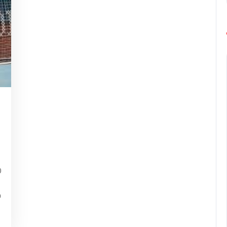
ng-
urope-
arathon
0
n