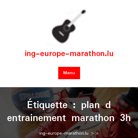
Skip
to
content
ing-europe-marathon.lu
Menu
Étiquette :
plan d
entrainement marathon 3h
ing-europe-marathon.lu
>>