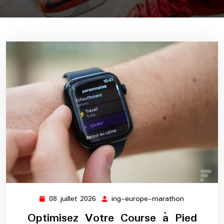
08 juillet 2026
ing-europe-marathon
08
ing-
juillet
europe-
Optimisez Votre Course à Pied
2026
marathon