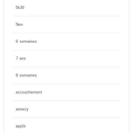
5h30
5km
6 semaines
7 ans
8 semaines
accouchement
annecy
apple