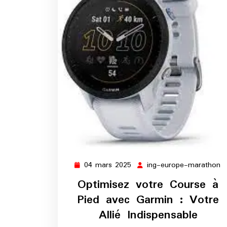
04 mars 2025
ing-europe-marathon
04
i
mars
e
Optimisez votre Course à
2025
m
Pied avec Garmin : Votre
Allié Indispensable