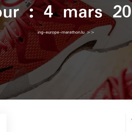
our :
4 mars 20
ing-europe-marathon.lu
>>