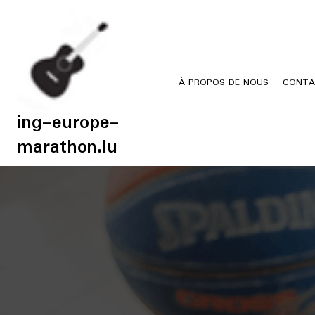
Skip
to
content
À PROPOS DE NOUS
CONTA
ing-europe-
marathon.lu