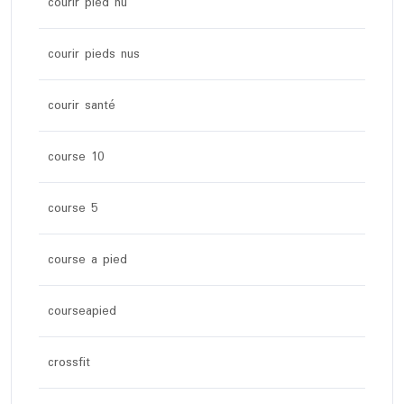
courir pied nu
courir pieds nus
courir santé
course 10
course 5
course a pied
courseapied
crossfit