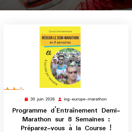
30 juin 2026
ing-europe-marathon
30
ing-
juin
europe-
Programme d’Entraînement Demi-
2026
marathon
Marathon sur 8 Semaines :
Préparez-vous à la Course !