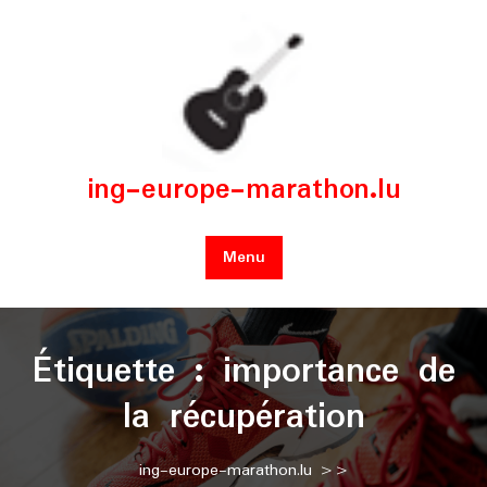
Skip
to
content
ing-europe-marathon.lu
Menu
Étiquette :
importance de
la récupération
ing-europe-marathon.lu
>>