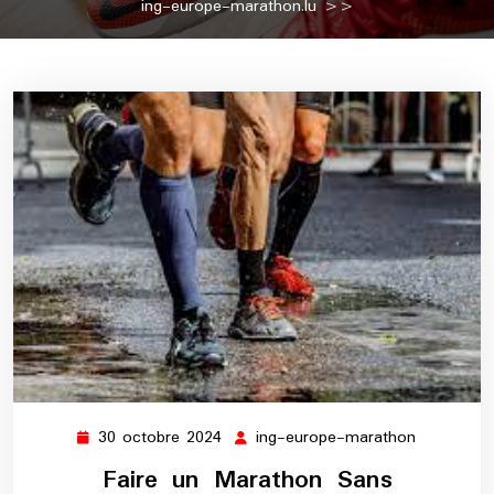
ing-europe-marathon.lu
>>
30 octobre 2024
ing-europe-marathon
30
ing-
octobre
europe-
Faire un Marathon Sans
2024
marathon