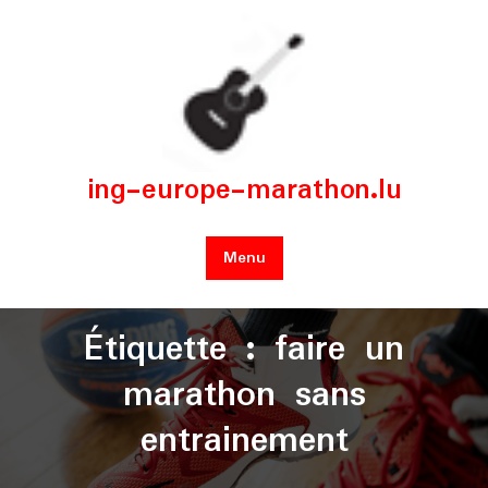
Skip
to
content
ing-europe-marathon.lu
Menu
Étiquette :
faire un
marathon sans
entrainement