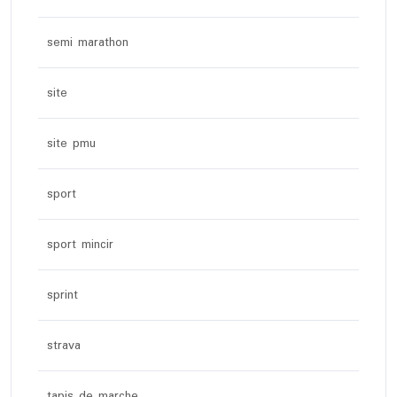
semi marathon
site
site pmu
sport
sport mincir
sprint
strava
tapis de marche