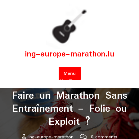
Skip
to
content
ing-europe-marathon.lu
Menu
Posted On 30 octobre 2024
Faire un Marathon Sans
Entraînement – Folie ou
Exploit ?
ing-europe-marathon
0 comments