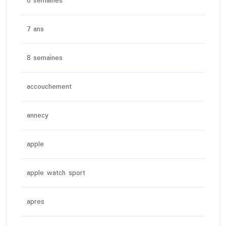
6 semaines
7 ans
8 semaines
accouchement
annecy
apple
apple watch sport
apres