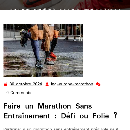
ing-europe-marathon.lu
>>
courir
,
semi
>> Faire un
Marathon Sans Entraînement – Folie ou Exploit ?
30 octobre 2024
ing-europe-marathon
30
ing-
octobre
europe-
0 Comments
2024
marathon
Faire un Marathon Sans
Entraînement : Défi ou Folie ?
Participer à un marathon sans entraînement préalable peut