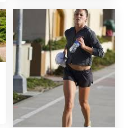
g-
rope-
rathon