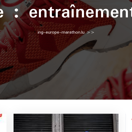
te :
entraînemen
ing-europe-marathon.lu
>>