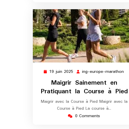
19 juin 2025
ing-europe-marathon
19
in
juin
eu
Maigrir Sainement en
2025
ma
Pratiquant la Course à Pied
Maigrir avec la Course à Pied Maigrir avec la
Course à Pied La course à…
0 Comments