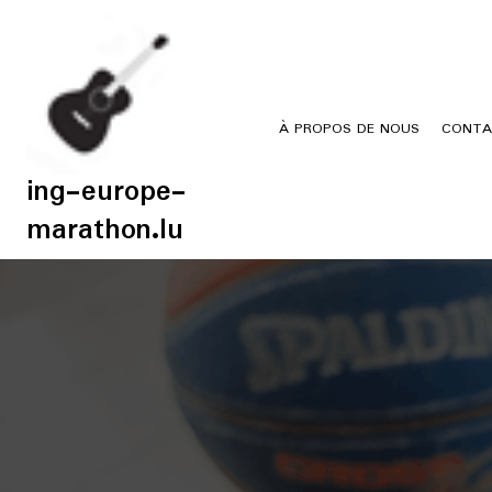
Skip
to
content
À PROPOS DE NOUS
CONTA
ing-europe-
marathon.lu