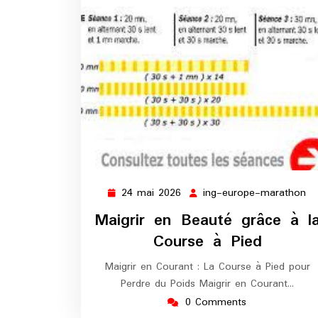
24 mai 2026
ing-europe-marathon
24
in
mai
eu
Maigrir en Beauté grâce à l
2026
ma
Course à Pied
Maigrir en Courant : La Course à Pied pour
Perdre du Poids Maigrir en Courant…
0 Comments