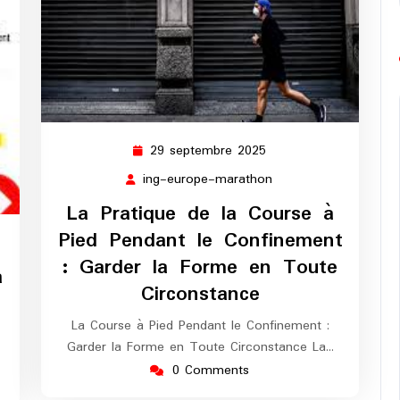
29 septembre 2025
29
septembre
ing-europe-marathon
ing-
2025
europe-
La Pratique de la Course à
marathon
Pied Pendant le Confinement
g-
: Garder la Forme en Toute
rope-
a
rathon
Circonstance
La Course à Pied Pendant le Confinement :
Garder la Forme en Toute Circonstance La…
0 Comments