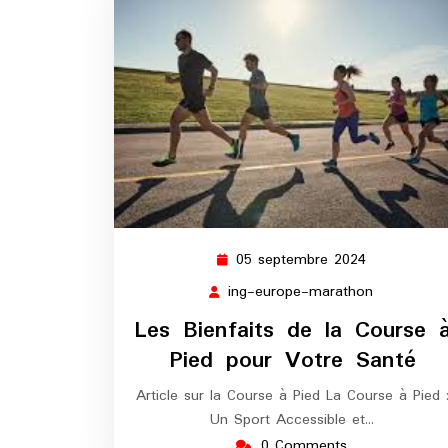
05 septembre 2024
05
septembre
ing-europe-marathon
ing-
2024
europe-
Les Bienfaits de la Course 
marathon
Pied pour Votre Santé
Article sur la Course à Pied La Course à Pied 
Un Sport Accessible et…
0 Comments