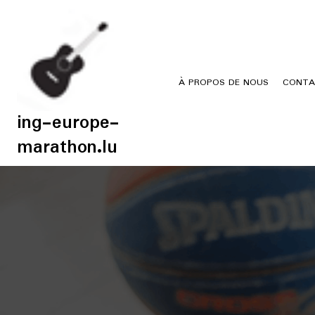
Skip
to
content
À PROPOS DE NOUS
CONTA
ing-europe-
marathon.lu