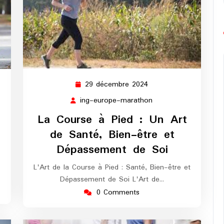
29 décembre 2024
29
ng-
décembre
urope-
ing-europe-marathon
ing-
2024
arathon
europe-
La Course à Pied : Un Art
marathon
d
de Santé, Bien-être et
Dépassement de Soi
L'Art de la Course à Pied : Santé, Bien-être et
Dépassement de Soi L'Art de…
0 Comments