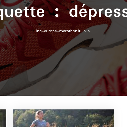
quette :
dépres
ing-europe-marathon.lu
>>