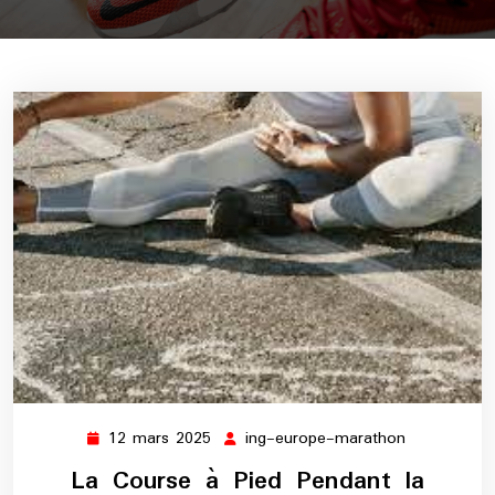
12 mars 2025
ing-europe-marathon
12
ing-
mars
europe-
La Course à Pied Pendant la
2025
marathon