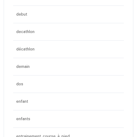
debut
decathlon
décathlon
demain
dos
enfant
enfants
entrainement course à pied