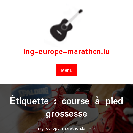
Skip
to
content
ing-europe-marathon.lu
Menu
Étiquette :
course à pied
grossesse
ing-europe-marathon.lu
>>