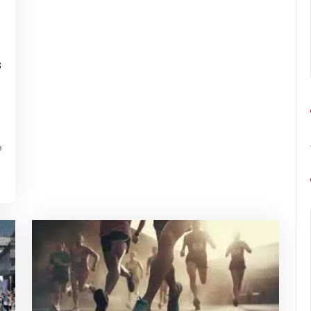
g-
rope-
rathon
s
e