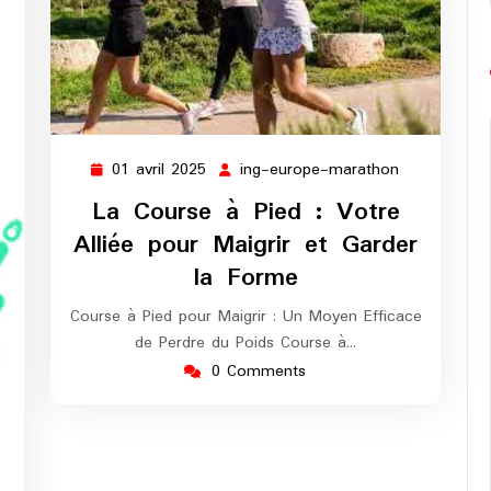
01 avril 2025
ing-europe-marathon
01
ing-
avril
europe-
La Course à Pied : Votre
2025
marathon
Alliée pour Maigrir et Garder
la Forme
Course à Pied pour Maigrir : Un Moyen Efficace
de Perdre du Poids Course à…
0 Comments