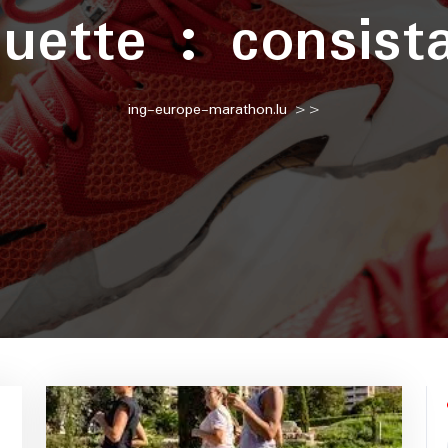
quette :
consist
ing-europe-marathon.lu
>>