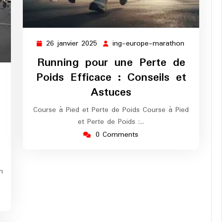
26 janvier 2025
ing-europe-marathon
26
ing-
janvier
europe-
Running pour une Perte de
2025
marathon
Poids Efficace : Conseils et
ng-
Astuces
urope-
arathon
Course à Pied et Perte de Poids Course à Pied
et Perte de Poids :…
0 Comments
n