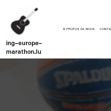
Skip
to
content
À PROPOS DE NOUS
CONTA
ing-europe-
marathon.lu