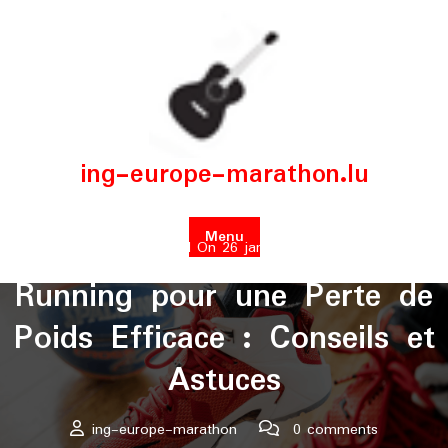
Skip
to
content
ing-europe-marathon.lu
Menu
Posted On 26 janvier 2025
Running pour une Perte de
Poids Efficace : Conseils et
Astuces
ing-europe-marathon
0 comments