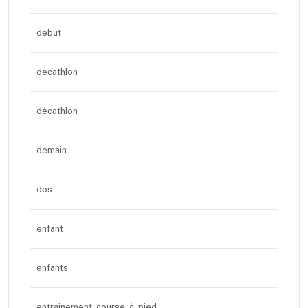
debut
decathlon
décathlon
demain
dos
enfant
enfants
entrainement course à pied