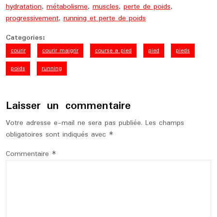
hydratation
,
métabolisme
,
muscles
,
perte de poids
,
progressivement
,
running et perte de poids
Categories:
courir
courir maigrir
course a pied
pied
pieds
poids
running
Laisser un commentaire
Votre adresse e-mail ne sera pas publiée.
Les champs
obligatoires sont indiqués avec
*
Commentaire
*