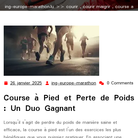
ing-europe-marathon.lu
>>
courir
,
courir maigrir
,
course a
pied
,
pied
,
pieds
,
poids
,
running
>> Running pour une
Perte de Poids Efficace : Conseils et Astuces
26 janvier 2025
ing-europe-marathon
0 Comments
26
ing-
janvier
europe-
Course à Pied et Perte de Poids
2025
marathon
: Un Duo Gagnant
Lorsqu’il s’agit de perdre du poids de manière saine et
efficace, la course à pied est l’un des exercices les plus
bénéfiques que vous puissiez pratiquer. En associant une