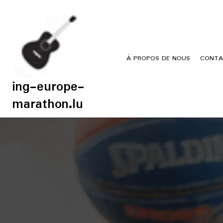
Skip
to
content
À PROPOS DE NOUS
CONTA
ing-europe-
marathon.lu