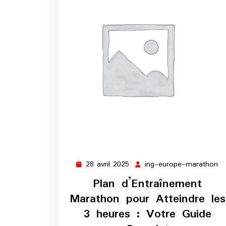
28 avril 2025
ing-europe-marathon
28
in
avril
eu
Plan d’Entraînement
2025
m
Marathon pour Atteindre les
3 heures : Votre Guide