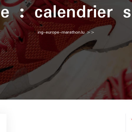
te :
calendrier s
ing-europe-marathon.lu
>>