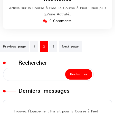
Article sur la Course à Pied La Course à Pied : Bien plus
qu'une Activité…
0 Comments
Pagination
Previous page
1
2
3
Next page
des
publications
Rechercher
Rechercher
Derniers messages
Trouvez l’Équipement Parfait pour la Course à Pied