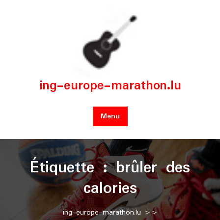
Skip
to
content
ing-europe-marathon.lu
Menu
Étiquette :
brûler des
calories
ing-europe-marathon.lu
>>