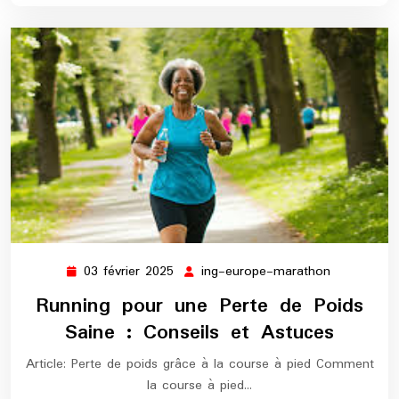
03 février 2025
ing-europe-marathon
03
ing-
février
europe-
Running pour une Perte de Poids
2025
marathon
Saine : Conseils et Astuces
Article: Perte de poids grâce à la course à pied Comment
la course à pied…