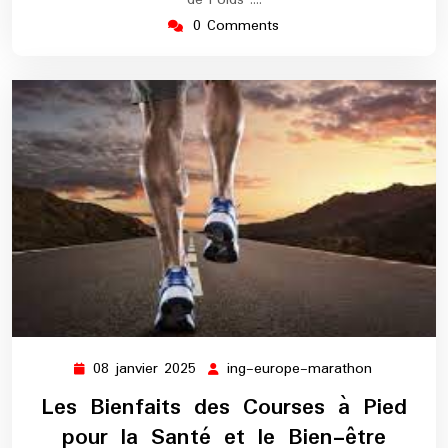
de Poids :…
0 Comments
08 janvier 2025
ing-europe-marathon
08
ing-
janvier
europe-
Les Bienfaits des Courses à Pied
2025
marathon
pour la Santé et le Bien-être