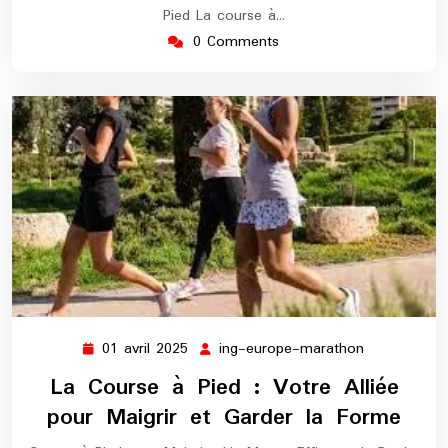
Pied La course à…
0 Comments
01 avril 2025
ing-europe-marathon
01
ing-
avril
europe-
La Course à Pied : Votre Alliée
2025
marathon
pour Maigrir et Garder la Forme