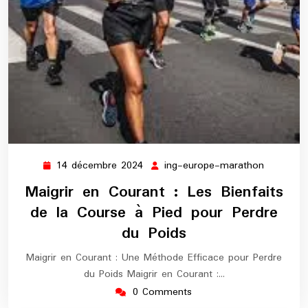
14 décembre 2024
ing-europe-marathon
14
ing-
décembre
europe-
Maigrir en Courant : Les Bienfaits
2024
maratho
de la Course à Pied pour Perdre
du Poids
Maigrir en Courant : Une Méthode Efficace pour Perdre
du Poids Maigrir en Courant :…
0 Comments