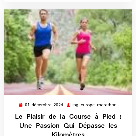
01 décembre 2024
ing-europe-marathon
01
ing-
décembre
europe-
Le Plaisir de la Course à Pied :
2024
maratho
Une Passion Qui Dépasse les
Kilomètres