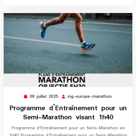
08 juillet 2025
ing-europe-marathon
08
ing-
juillet
europe-
Programme d’Entraînement pour un
2025
marathon
Semi-Marathon visant 1h40
Programme d'Entraînement pour un Semi-Marathon en
1h40 Programme d'Entraînement pour un Semi-Marathon