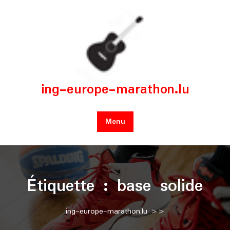
Skip
to
content
ing-europe-marathon.lu
Menu
Étiquette :
base solide
ing-europe-marathon.lu
>>