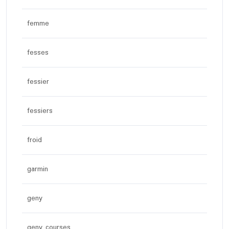
femme
fesses
fessier
fessiers
froid
garmin
geny
geny courses