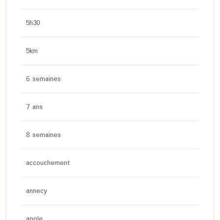
5h30
5km
6 semaines
7 ans
8 semaines
accouchement
annecy
apple