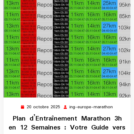
20 octobre 2025
ing-europe-marathon
20
ing-
octobre
europe-
Plan d’Entraînement Marathon 3h
2025
marathon
en 12 Semaines : Votre Guide vers