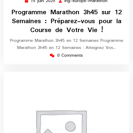
15 juin 2025
ing-europe-marathon
15
ing-
juin
europe-
Programme Marathon 3h45 sur 12
2025
marathon
Semaines : Préparez-vous pour la
Course de Votre Vie !
Programme Marathon 3h45 en 12 Semaines Programme
Marathon 3h45 en 12 Semaines : Atteignez Vos…
0 Comments