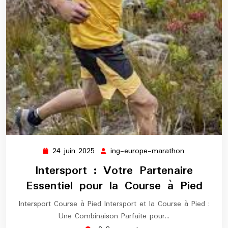
24 juin 2025
ing-europe-marathon
24
ing-
juin
europe-
Intersport : Votre Partenaire
2025
marathon
Essentiel pour la Course à Pied
Intersport Course à Pied Intersport et la Course à Pied :
Une Combinaison Parfaite pour…