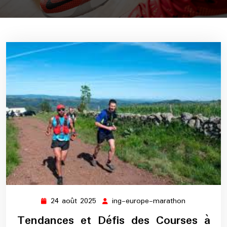
24 août 2025
ing-europe-marathon
24
ing-
août
europe-
Tendances et Défis des Courses à
2025
marathon