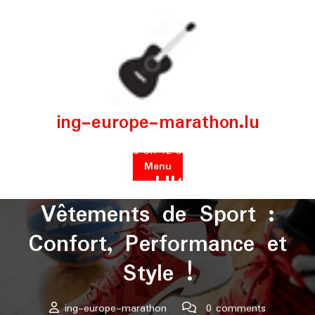
Skip
to
content
ing-europe-marathon.lu
Posted On 12 août 2024
Menu
Le Guide Ultime des
Vêtements de Sport :
Confort, Performance et
Style !
ing-europe-marathon
0 comments