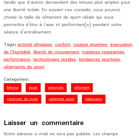
tandis que d’autres demandent des tenues plus amples pour
une liberté totale. En suivant ces conseils, vous pourrez
choisir la taille de vêtement de sport idéale qui vous
permettra d’être à l’aise et performant(e) pendant votre
séance d’entraînement.
Tags:
activité physique
,
confort
,
coupes ajustées
,
évacuation
de l'humidité
,
liberté de mouvement
,
matières respirantes
,
performance
,
technologies textiles
,
tendances sportives
,
vêtements de sport
Categories:
femme
sport
vetement
vêtement
vetement de sport
vetement sport
vêtements
Laisser un commentaire
Votre adresse e-mail ne sera pas publiée.
Les champs