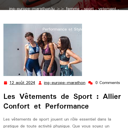
ing-europe-marathon.lu
>>
femme
,
sport
,
vetement
,
vêtement
,
vetement de sport
,
vetement sport
,
vêtements
>> Le Guide Ultime des Vêtements de Sport : Confort,
Performance et Style !
12 août 2024
ing-europe-marathon
0 Comments
12
ing-
août
europe-
Les Vêtements de Sport : Allier
2024
marathon
Confort et Performance
Les vêtements de sport jouent un rôle essentiel dans la
pratique de toute activité physique. Que vous soyez un