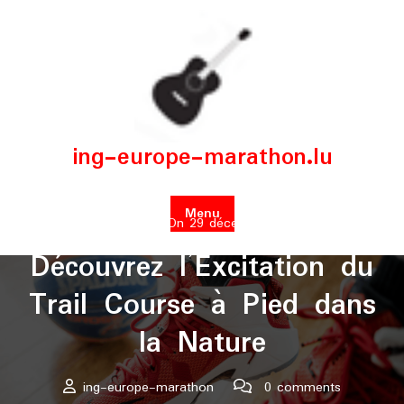
Skip
to
content
ing-europe-marathon.lu
Menu
Posted On 29 décembre 2025
Découvrez l’Excitation du
Trail Course à Pied dans
la Nature
ing-europe-marathon
0 comments