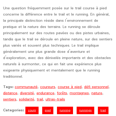
Une question fréquemment posée sur le trail course à pied
concerne la différence entre le trail et le running. En général,
la principale distinction réside dans l’environnement de
pratique et la nature des terrains. Le running se déroule
principalement sur des routes pavées ou des pistes urbaines,
tandis que le trail se déroule en pleine nature, sur des sentiers
plus variés et souvent plus techniques. Le trail implique
généralement une plus grande dose d’aventure et
d’exploration, avec des dénivelés importants et des obstacles
naturels à surmonter, ce qui en fait une expérience plus
exigeante physiquement et mentalement que le running
traditionnel.
Tags:
communauté
,
coureurs
,
course à pied
,
défi personnel
,
distance
,
diversité
,
endurance
,
forêts
,
montagnes
,
nature
,
sentiers
,
solidarité
,
trail
,
ultras-trails
Categories:
courir
pied
running
runnings
trail