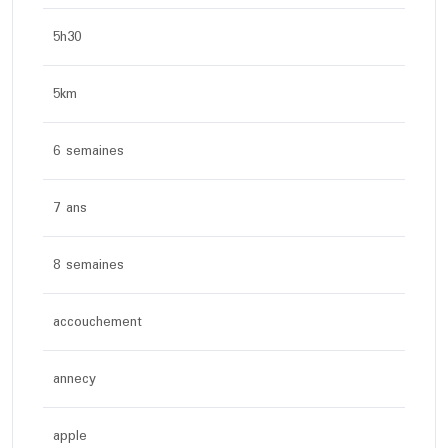
5h30
5km
6 semaines
7 ans
8 semaines
accouchement
annecy
apple