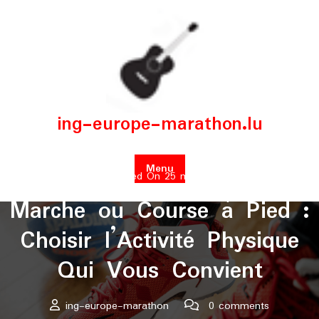
Skip
to
content
ing-europe-marathon.lu
Menu
Posted On 25 mai 2026
Marche ou Course à Pied :
Choisir l’Activité Physique
Qui Vous Convient
ing-europe-marathon
0 comments