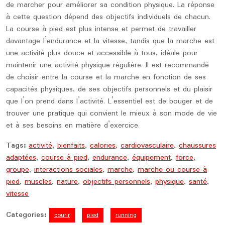
de marcher pour améliorer sa condition physique. La réponse
à cette question dépend des objectifs individuels de chacun.
La course à pied est plus intense et permet de travailler
davantage l’endurance et la vitesse, tandis que la marche est
une activité plus douce et accessible à tous, idéale pour
maintenir une activité physique régulière. Il est recommandé
de choisir entre la course et la marche en fonction de ses
capacités physiques, de ses objectifs personnels et du plaisir
que l’on prend dans l’activité. L’essentiel est de bouger et de
trouver une pratique qui convient le mieux à son mode de vie
et à ses besoins en matière d’exercice.
Tags:
activité
,
bienfaits
,
calories
,
cardiovasculaire
,
chaussures
adaptées
,
course à pied
,
endurance
,
équipement
,
force
,
groupe
,
interactions sociales
,
marche
,
marche ou course à
pied
,
muscles
,
nature
,
objectifs personnels
,
physique
,
santé
,
vitesse
Categories:
courir
pied
running