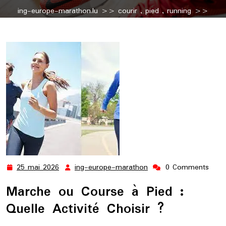
ing-europe-marathon.lu
>>
courir
,
pied
,
running
>>
Marche ou Course à Pied : Choisir l’Activité Physique Qui Vous
Convient
25 mai 2026
ing-europe-marathon
0 Comments
25
ing-
mai
europe-
Marche ou Course à Pied :
2026
marathon
Quelle Activité Choisir ?