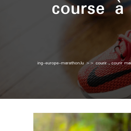
course à
ing-europe-marathon.lu
>>
courir
,
courir mai