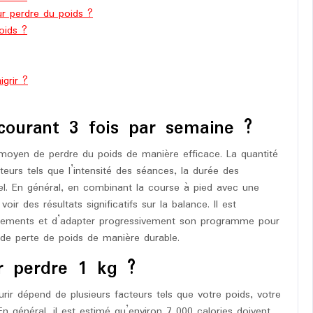
ur perdre du poids ?
oids ?
grir ?
courant 3 fois par semaine ?
 moyen de perdre du poids de manière efficace. La quantité
eurs tels que l’intensité des séances, la durée des
uel. En général, en combinant la course à pied avec une
voir des résultats significatifs sur la balance. Il est
nements et d’adapter progressivement son programme pour
s de perte de poids de manière durable.
ur perdre 1 kg ?
rir dépend de plusieurs facteurs tels que votre poids, votre
. En général, il est estimé qu’environ 7 000 calories doivent