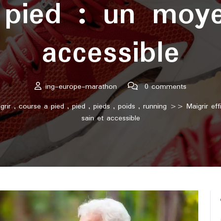
 pied : un moye
accessible
ing-europe-marathon
0 comments
grir
,
course a pied
,
pied
,
pieds
,
poids
,
running
>> Maigrir effi
sain et accessible