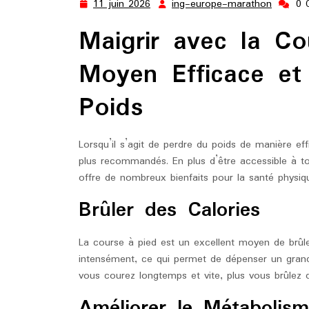
11 juin 2026
ing-europe-marathon
0 
11
ing-
juin
europe
Maigrir avec la C
2026
marath
Moyen Efficace et
Poids
Lorsqu’il s’agit de perdre du poids de manière eff
plus recommandés. En plus d’être accessible à tou
offre de nombreux bienfaits pour la santé physiq
Brûler des Calories
La course à pied est un excellent moyen de brûler
intensément, ce qui permet de dépenser un grand
vous courez longtemps et vite, plus vous brûlez d
Améliorer le Métabolis