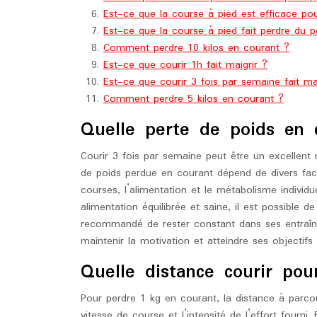
Est-ce que la course à pied est efficace po
Est-ce que la course à pied fait perdre du p
Comment perdre 10 kilos en courant ?
Est-ce que courir 1h fait maigrir ?
Est-ce que courir 3 fois par semaine fait mai
Comment perdre 5 kilos en courant ?
Quelle perte de poids en 
Courir 3 fois par semaine peut être un excellent
de poids perdue en courant dépend de divers fact
courses, l’alimentation et le métabolisme individ
alimentation équilibrée et saine, il est possible de 
recommandé de rester constant dans ses entraî
maintenir la motivation et atteindre ses objectif
Quelle distance courir po
Pour perdre 1 kg en courant, la distance à parcou
vitesse de course et l’intensité de l’effort fourni