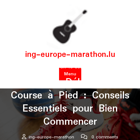
Skip
to
content
ing-europe-marathon.lu
Posted On 15 octobre 2024
Menu
Guide du Débutant en
Course à Pied : Conseils
Essentiels pour Bien
Commencer
ing-europe-marathon
0 comments