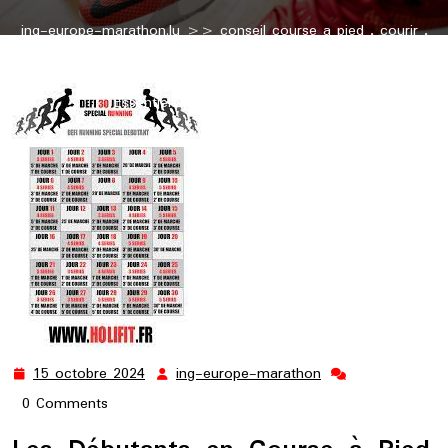
ing-europe-marathon.lu
>>
conseil course a pied
,
courir
,
course a pied
,
courseapied
,
jogging
,
pied
,
running
,
running
conseil
>> Guide du Débutant en Course à Pied : Conseils
Essentiels pour Bien Commencer
15 octobre 2024
ing-europe-marathon
15
ing-
octobre
europe-
0 Comments
2024
marathon