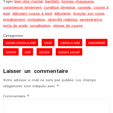
Tags:
bien-être mental
,
bienfaits
,
bonnes chaussures
,
commencer lentement
,
condition physique
,
conseils
,
course à
pied
,
débutant course à pied
,
débutants
,
écouter son corps
,
entraînement
,
motivation
,
objectifs réalistes
,
persévérance
,
perte de poids
,
socialisation
,
vitesse de course
Categories:
conseil course a pied
courir
course a pied
courseapied
jogging
pied
running
running conseil
Laisser un commentaire
Votre adresse e-mail ne sera pas publiée.
Les champs
obligatoires sont indiqués avec
*
Commentaire
*