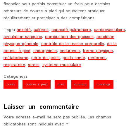
financier peut parfois constituer un frein pour certains
amateurs de course à pied qui souhaitent pratiquer
régulièrement et participer à des compétitions.
Tags:
anxiété
,
calories
,
capacité pulmonaire
,
cardiovasculaire
,
circulation sanguine
,
combustion des graisses
,
condition
physique générale
,
contrôle de la masse corporelle
,
de la
course à pied
,
endorphines
,
endurance
,
forme physique
,
métabolisme
,
perte de poids
,
poids santé
,
renforcer
,
respiratoire
,
stress
,
système musculaire
Categories:
courir
course a pied
pied
running
runnings
Laisser un commentaire
Votre adresse e-mail ne sera pas publiée.
Les champs
obligatoires sont indiqués avec
*