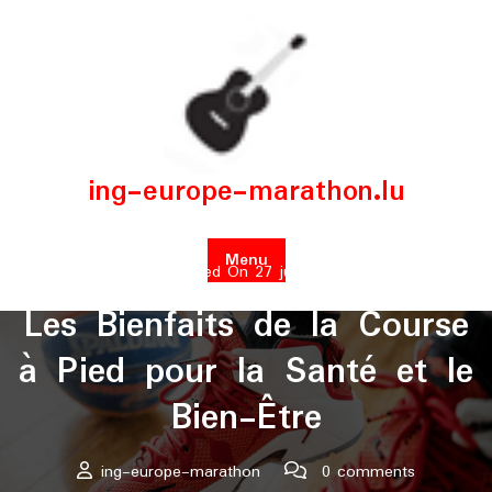
Skip
to
content
ing-europe-marathon.lu
Menu
Posted On 27 juin 2025
Les Bienfaits de la Course
à Pied pour la Santé et le
Bien-Être
ing-europe-marathon
0 comments