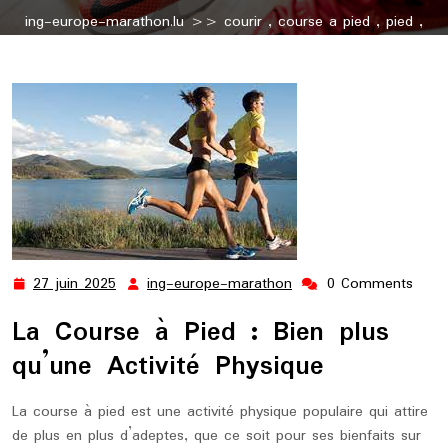
ing-europe-marathon.lu
>>
courir
,
course a pied
,
pied
,
running
,
runnings
>> Les Bienfaits de la Course à Pied pour
la Santé et le Bien-Être
27 juin 2025
ing-europe-marathon
0 Comments
27
ing-
juin
europe-
La Course à Pied : Bien plus
2025
marathon
qu’une Activité Physique
La course à pied est une activité physique populaire qui attire
de plus en plus d’adeptes, que ce soit pour ses bienfaits sur