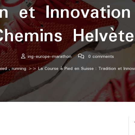
on et Innovation
Chemins Helvète
ing-europe-marathon
0 comments
pied
,
running
>> La Course à Pied en Suisse : Tradition et Innova