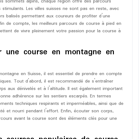
 les sommets alpins, chaque région offre des parcours
 stimulants. Les villes suisses ne sont pas en reste, avec
iers balisés permettant aux coureurs de profiter d’une
 fin de compte, les meilleurs parcours de course à pied en
ettent de vivre pleinement votre passion pour la course à
r une course en montagne en
ontagne en Suisse, il est essentiel de prendre en compte
atiques. Tout d’abord, il est recommandé de s’entraîner
 aux dénivelés et à l’altitude. Il est également important
bonne adhérence sur les sentiers escarpés. En termes
tements techniques respirants et imperméables, ainsi que de
é et nourri pendant l’effort. Enfin, écouter son corps,
parcours avant la course sont des éléments clés pour une