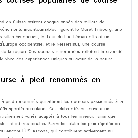
es courses populaires de course
ed en Suisse attirent chaque année des milliers de
vénements incontournables figurent le Morat-Fribourg, une
 villes historiques, le Tour du Lac Léman offrant un
d’Europe occidentale, et le Kerzerslauf, une course
s de la région. Ces courses renommées reflètent la diversité
de vivre des expériences uniques au cœur de la nature
course à pied renommés en
se à pied renommés qui attirent les coureurs passionnés à la
s sportifs stimulants. Ces clubs offrent souvent un
raînement variés adaptés à tous les niveaux, ainsi que
ales et internationales. Parmi les clubs les plus réputés en
 ou encore l’US Ascona, qui contribuent activement au