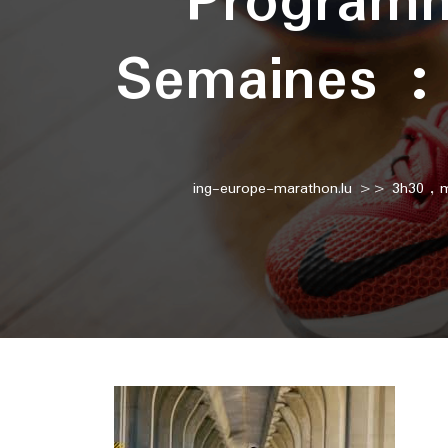
Program
Semaines : 
ing-europe-marathon.lu
>>
3h30
,
m