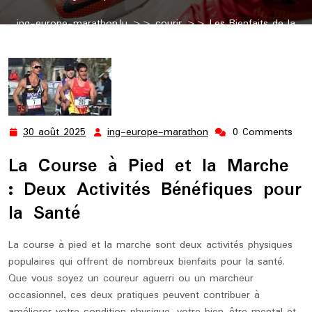
ing-europe-marathon.lu
>>
courir
>> Les Bienfaits de la
Course à Pied et de la Marche pour Votre Santé
30 août 2025
ing-europe-marathon
0 Comments
30
ing-
août
europe-
La Course à Pied et la Marche
2025
marathon
: Deux Activités Bénéfiques pour
la Santé
La course à pied et la marche sont deux activités physiques
populaires qui offrent de nombreux bienfaits pour la santé.
Que vous soyez un coureur aguerri ou un marcheur
occasionnel, ces deux pratiques peuvent contribuer à