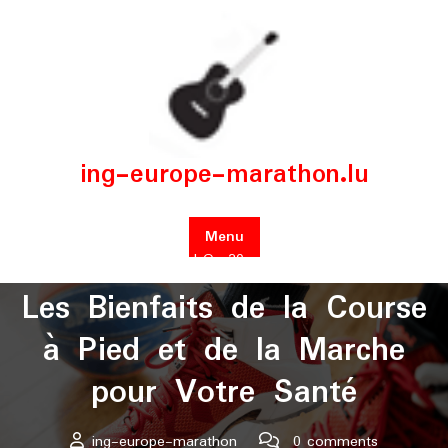
Skip
to
content
ing-europe-marathon.lu
Menu
Posted On 30 août 2025
Les Bienfaits de la Course
à Pied et de la Marche
pour Votre Santé
ing-europe-marathon
0 comments