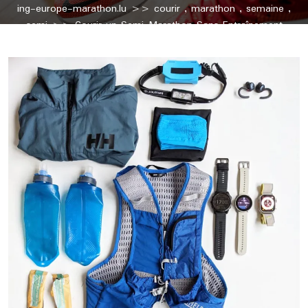
ing-europe-marathon.lu
>>
courir
,
marathon
,
semaine
,
semi
>> Courir un Semi-Marathon Sans Entraînement