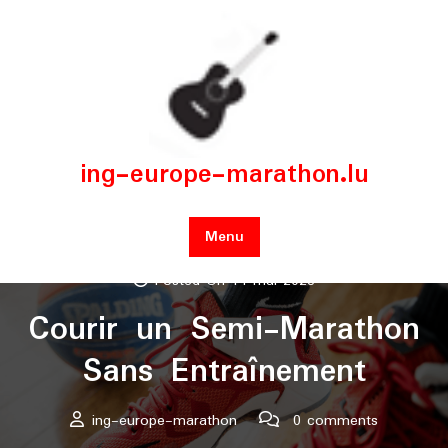
Skip
to
content
ing-europe-marathon.lu
Menu
Posted On 14 mai 2026
Courir un Semi-Marathon
Sans Entraînement
ing-europe-marathon
0 comments