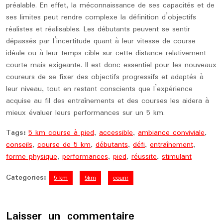
préalable. En effet, la méconnaissance de ses capacités et de
ses limites peut rendre complexe la définition d’objectifs
réalistes et réalisables. Les débutants peuvent se sentir
dépassés par l’incertitude quant à leur vitesse de course
idéale ou à leur temps cible sur cette distance relativement
courte mais exigeante. Il est donc essentiel pour les nouveaux
coureurs de se fixer des objectifs progressifs et adaptés à
leur niveau, tout en restant conscients que l’expérience
acquise au fil des entraînements et des courses les aidera à
mieux évaluer leurs performances sur un 5 km.
Tags:
5 km course à pied
,
accessible
,
ambiance conviviale
,
conseils
,
course de 5 km
,
débutants
,
défi
,
entraînement
,
forme physique
,
performances
,
pied
,
réussite
,
stimulant
Categories:
5 km
5km
courir
Laisser un commentaire