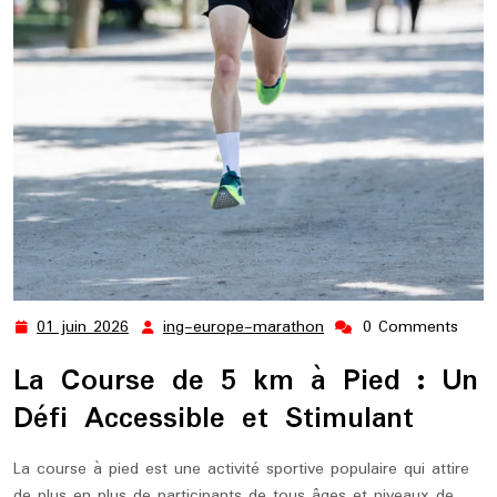
01 juin 2026
ing-europe-marathon
0 Comments
01
ing-
juin
europe-
La Course de 5 km à Pied : Un
2026
marathon
Défi Accessible et Stimulant
La course à pied est une activité sportive populaire qui attire
de plus en plus de participants de tous âges et niveaux de