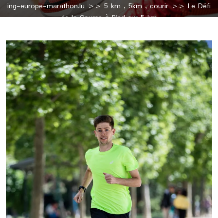
ing-europe-marathon.lu
>>
5 km
,
5km
,
courir
>> Le Défi
de la Course à Pied sur 5 km