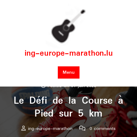
Skip
to
content
ing-europe-marathon.lu
Menu
Posted On 01 juin 2026
Le Défi de la Course à
Pied sur 5 km
ing-europe-marathon
0 comments