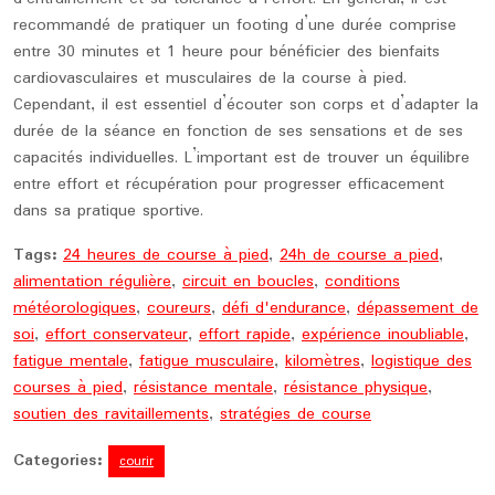
recommandé de pratiquer un footing d’une durée comprise
entre 30 minutes et 1 heure pour bénéficier des bienfaits
cardiovasculaires et musculaires de la course à pied.
Cependant, il est essentiel d’écouter son corps et d’adapter la
durée de la séance en fonction de ses sensations et de ses
capacités individuelles. L’important est de trouver un équilibre
entre effort et récupération pour progresser efficacement
dans sa pratique sportive.
Tags:
24 heures de course à pied
,
24h de course a pied
,
alimentation régulière
,
circuit en boucles
,
conditions
météorologiques
,
coureurs
,
défi d'endurance
,
dépassement de
soi
,
effort conservateur
,
effort rapide
,
expérience inoubliable
,
fatigue mentale
,
fatigue musculaire
,
kilomètres
,
logistique des
courses à pied
,
résistance mentale
,
résistance physique
,
soutien des ravitaillements
,
stratégies de course
Categories:
courir