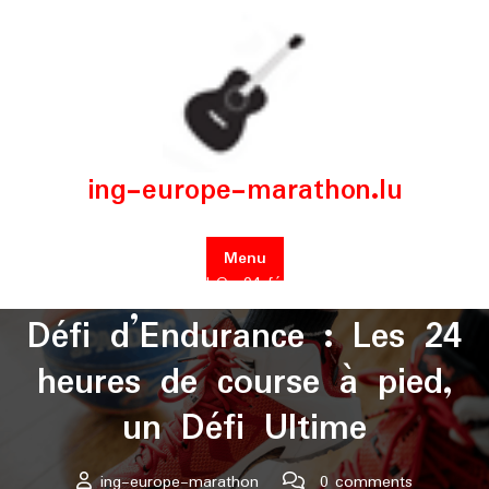
Skip
to
content
ing-europe-marathon.lu
Menu
Posted On 04 février 2026
Défi d’Endurance : Les 24
heures de course à pied,
un Défi Ultime
ing-europe-marathon
0 comments