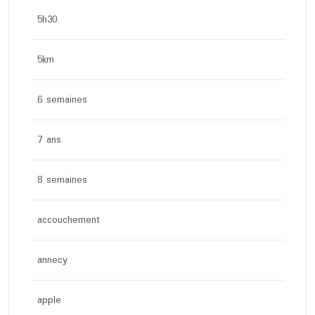
5h30
5km
6 semaines
7 ans
8 semaines
accouchement
annecy
apple