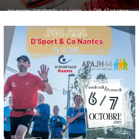
ing-europe-marathon.lu
>>
courir
>> Défi d’Endurance :
Les 24 heures de course à pied, un Défi Ultime