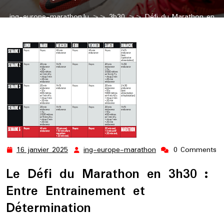
ing-europe-marathon.lu
>>
3h30
>> Défi du Marathon en
3h30 : Atteindre l’Objectif de Performance
16 janvier 2025
ing-europe-marathon
0 Comments
16
ing-
janvier
europe-
Le Défi du Marathon en 3h30 :
2025
marathon
Entre Entrainement et
Détermination