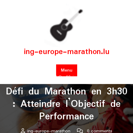
Skip
to
content
ing-europe-marathon.lu
Menu
Posted On 16 janvier 2025
Défi du Marathon en 3h30
: Atteindre l’Objectif de
Performance
ing-europe-marathon
0 comments